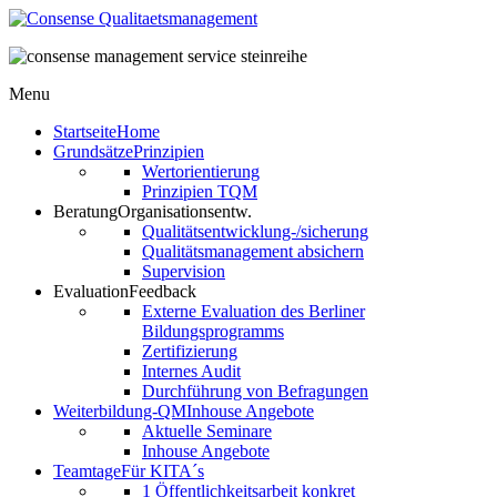
Menu
Startseite
Home
Grundsätze
Prinzipien
Wertorientierung
Prinzipien TQM
Beratung
Organisationsentw.
Qualitätsentwicklung-/sicherung
Qualitätsmanagement absichern
Supervision
Evaluation
Feedback
Externe Evaluation des Berliner
Bildungsprogramms
Zertifizierung
Internes Audit
Durchführung von Befragungen
Weiterbildung-QM
Inhouse Angebote
Aktuelle Seminare
Inhouse Angebote
Teamtage
Für KITA´s
1 Öffentlichkeitsarbeit konkret