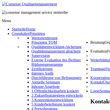
Menu
Startseite
Home
Grundsätze
Prinzipien
Wertorientierung
Prinzipien TQM
Beratung
Org
Qualitätsentwicklung-/sicherung
Qualitätsmanagement absichern
Evaluation
F
Supervision
Externe Evaluation des Berliner
Weiterbild
Bildungsprogramms
Zertifizierung
Teamtage
Fü
Internes Audit
Durchführung von Befragungen
Kooperation
Aktuelle Seminare
Kontakt
Über
Inhouse Angebote
1 Öffentlichkeitsarbeit konkret
Login
Semin
2 Zukunftsstrategieen entwickeln
3 Konzeptionsentwicklung
Kontak
5 Kinderbeteiligung konkret
4 Praxisberatung