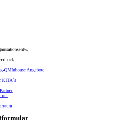
anisationsentw.
eedback
ung-QM
Inhouse Angebote
r KITA´s
Partner
 uns
arraum
tformular