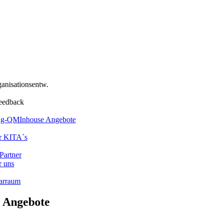
anisationsentw.
eedback
ung-QM
Inhouse Angebote
r KITA´s
Partner
 uns
arraum
 Angebote