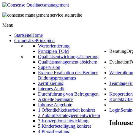
Menu
Startseite
Home
Grundsätze
Prinzipien
Wertorientierung
Prinzipien TQM
Beratung
Org
Qualitätsentwicklung-/sicherung
Qualitätsmanagement absichern
Evaluation
F
Supervision
Externe Evaluation des Berliner
Weiterbild
Bildungsprogramms
Zertifizierung
Teamtage
Fü
Internes Audit
Durchführung von Befragungen
Kooperation
Aktuelle Seminare
Kontakt
Über
Inhouse Angebote
1 Öffentlichkeitsarbeit konkret
Login
Semin
2 Zukunftsstrategieen entwickeln
3 Konzeptionsentwicklung
Inhouse
5 Kinderbeteiligung konkret
4 Praxisberatung