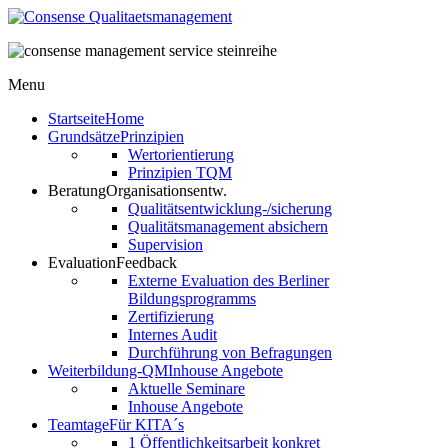
Menu
Startseite
Home
Grundsätze
Prinzipien
Wertorientierung
Prinzipien TQM
Beratung
Organisationsentw.
Qualitätsentwicklung-/sicherung
Qualitätsmanagement absichern
Supervision
Evaluation
Feedback
Externe Evaluation des Berliner
Bildungsprogramms
Zertifizierung
Internes Audit
Durchführung von Befragungen
Weiterbildung-QM
Inhouse Angebote
Aktuelle Seminare
Inhouse Angebote
Teamtage
Für KITA´s
1 Öffentlichkeitsarbeit konkret